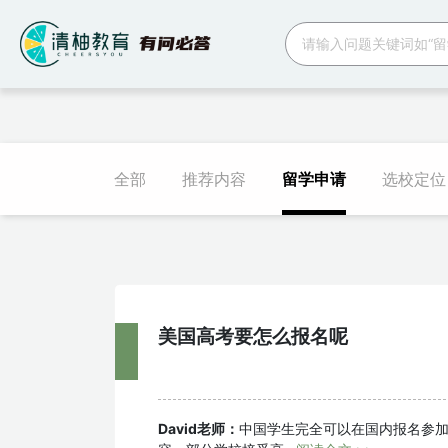
跳转到主要内容
问答导航
全部
推荐内容
留学申请
选校定位
美国高考要怎么报名呢
David老师：
中国学生完全可以在国内报名参加