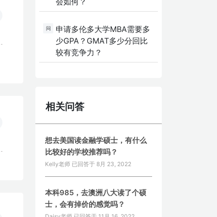
会如何？
申请多伦多大学MBA需要多
问
少GPA？GMAT多少分回比
较有竞争力？
相关问答
想去美国读金融学硕士，有什么
比较好的学校推荐吗？
Kelly老师 已回答于
8月 23, 2022
本科985，去澳洲八大读了个硕
士，会有掉价的感觉吗？
Daisy老师 已回答于
11月 16, 2022