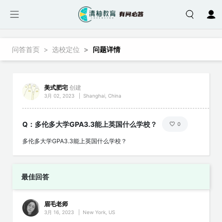
跳转到主要内容
面包屑
问答首页
选校定位
问题详情
美式肥宅
创建
3月 02, 2023
|
Shanghai, China
Q：多伦多大学GPA3.3能上英国什么学校？
0
多伦多大学GPA3.3能上英国什么学校？
最佳回答
眉毛老师
3月 16, 2023
|
New York, US