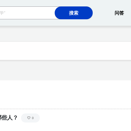
网站
问答
哪些人？
0