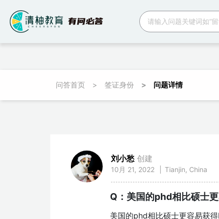
跳转到主要内容
问答首页
签证身份
问题详情
面包屑
刘小愁
创建
10月 21, 2022
|
Tianjin, China
Q：美国的phd相比硕士更
美国的phd相比硕士更容易获得h