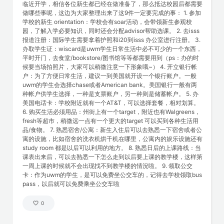
临近开学，相信各位新生都已经在做准备了，那么抵达校园后都需要
做哪些事呢，这边为大家整理出来了这9件一定要完成的事： 1. 参加
学校的新生 orientation：学校会有soar活动，会带领新生参观校
园，了解入学必要知识，同时还会分配advisor帮助选课。 2. 去isss
报道注册：国际学生需要拿着护照和i20到isss 办公室进行注册。 3.
办取学生证：wiscard是uwm学生日常生活中必不可少的一个东西，
平时开门，去食堂/bookstore/图书馆等等都需要用到（ps：办的时
候要当场拍照片，大家可以稍微注意一下形象哦~） 4. 开立银行帐
户：为了方便日常生活，建议一到美国就开设一个银行账户。一般
uwm的学生会选择chase或者American bank。美国银行一般有两
种帐户供学生选择，一种是支票账户，另一种则是储蓄帐户。 5. 办
美国电话卡：学校附近就有一个AT&T，可以选择套餐，相对划算。
6. 购买生活必须用品：州街上有一个target，附近也有Walgreens，
fresh等超市，稍微远一点有一个更大的target 可以买到各种生活用
品/食物。 7. 熟悉宿舍/公寓：新生入住后可以去熟悉一下宿舍或者公
寓的设施，比如宿舍的洗衣机烘千机在哪里，公寓内的娱乐设施还有
study room 都是以后可以利用的地方。 8. 熟悉日后的上课路线：当
课表出来后，可以去熟悉一下怎么走到以后要上课的教学楼，这样第
一周上课的时候就不会出现找不到教学楼的情況啦。 9. 领取公交
卡：作为uwm的学生，是可以免费坐公交车的，记得去学校领取bus
pass，以后就可以免费乘坐公交车啦
0