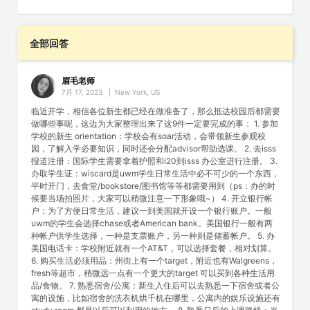
全部回答
眉毛老师
7月 17, 2023
|
New York, US
临近开学，相信各位新生都已经在做准备了，那么抵达校园后都需要
做哪些事呢，这边为大家整理出来了这9件一定要完成的事： 1. 参加
学校的新生 orientation：学校会有soar活动，会带领新生参观校
园，了解入学必要知识，同时还会分配advisor帮助选课。 2. 去isss
报道注册：国际学生需要拿着护照和i20到isss 办公室进行注册。 3.
办取学生证：wiscard是uwm学生日常生活中必不可少的一个东西，
平时开门，去食堂/bookstore/图书馆等等都需要用到（ps：办的时
候要当场拍照片，大家可以稍微注意一下形象哦~） 4. 开立银行帐
户：为了方便日常生活，建议一到美国就开设一个银行账户。一般
uwm的学生会选择chase或者American bank。美国银行一般有两
种帐户供学生选择，一种是支票账户，另一种则是储蓄帐户。 5. 办
美国电话卡：学校附近就有一个AT&T，可以选择套餐，相对划算。
6. 购买生活必须用品：州街上有一个target，附近也有Walgreens，
fresh等超市，稍微远一点有一个更大的target 可以买到各种生活用
品/食物。 7. 熟悉宿舍/公寓：新生入住后可以去熟悉一下宿舍或者公
寓的设施，比如宿舍的洗衣机烘千机在哪里，公寓内的娱乐设施还有