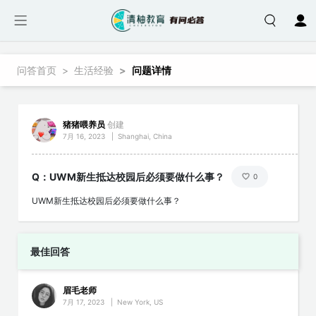
跳转到主要内容
面包屑
问答首页
生活经验
问题详情
猪猪喂养员
创建
7月 16, 2023
|
Shanghai, China
Q：UWM新生抵达校园后必须要做什么事？
0
UWM新生抵达校园后必须要做什么事？
最佳回答
眉毛老师
7月 17, 2023
|
New York, US